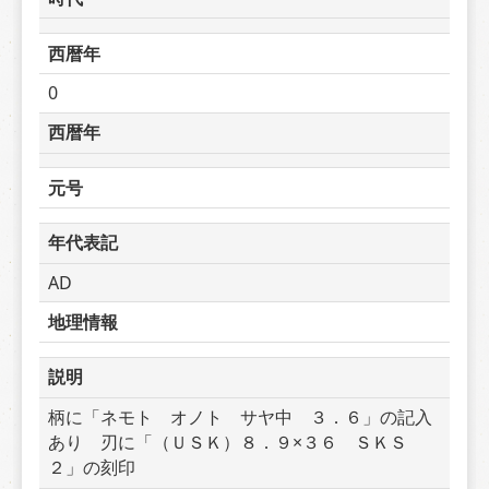
西暦年
0
西暦年
元号
年代表記
AD
地理情報
説明
柄に「ネモト　オノト　サヤ中　３．６」の記入
あり　刃に「（ＵＳＫ）８．９×３６　ＳＫＳ
２」の刻印