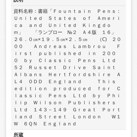
資料名称：書籍「Ｆｏｕｎｔａｉｎ　Ｐｅｎｓ：
Ｕｎｉｔｅｄ　Ｓｔａｔｅｓ　ｏｆ　Ａｍｅｒｉ
ｃａ　ａｎｄ　Ｕｎｉｔｅｄ　Ｋｉｎｇｄｏ
ｍ」　　「ランブロー　№２　Ａ４版　１６」　
２６．０㎝×１９．５㎝×２．５㎝　　（C)　２０
００　　Ａｎｄｒｅａｓ　Ｌａｍｂｒｏｕ　　Ｆ
ｉｒｓｔ　ｐｕｂｌｉｓｈｅｄ　ｉｎ　２００
０　ｂｙ　Ｃｌａｓｓｉｃ　Ｐｅｎｓ　Ｌｔｄ　
５２　Ｒｕｓｓｅｔ　Ｄｒｉｖｅ　Ｓａｉｎｔ　
Ａｌｂａｎｓ　Ｈｅｒｔｆｏｒｄｓｈｉｒｅ　Ａ
Ｌ４　０ＤＤ　Ｅｎｇｌａｎｄ　　　Ｔｈｉｓ　
ｅｄｉｔｉｏｎ　ｐｒｏｄｕｃｅｄ　ｆｏｒ　Ｃ
ｌａｓｓｉｃ　Ｐｅｎｓ　Ｌｔｄ　ｂｙ　Ｐｈｉ
ｌｉｐ　Ｗｉｌｓｏｎ　Ｐｕｂｌｉｓｈｅｒｓ　
Ｌｔｄ　１４３－１４９　Ｇｒｅａｔ　Ｐｏｒｔ
ｌａｎｄ　Ｓｔｒｅｅｔ　Ｌｏｎｄｏｎ　　Ｗ１
Ｗ　６ＱＮ　Ｅｎｇｌａｎｄ
所蔵