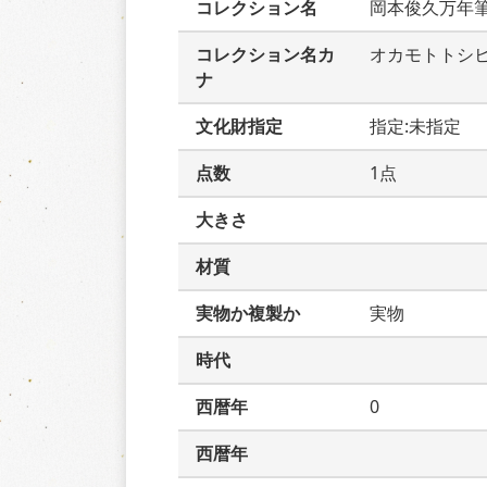
コレクション名
岡本俊久万年
コレクション名カ
オカモトトシ
ナ
文化財指定
指定:未指定
点数
1点
大きさ
材質
実物か複製か
実物
時代
西暦年
0
西暦年