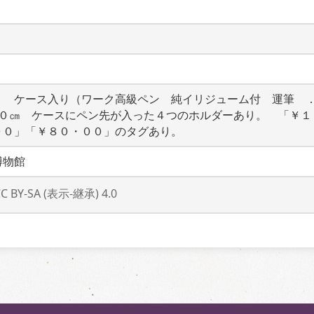
　　ケース入り（ワーク高級ペン　純イリジューム付　運筆　．
．０㎝　ケースにペン先が入った４つのホルダーあり。　「￥１
００」「￥８０・００」のタグあり。
博物館
CC BY-SA (表示-継承) 4.0