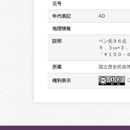
元号
年代表記
AD
地理情報
説明
ペン先９６点
５．３㎝×３
「￥１００・
所蔵
国立歴史民俗
権利表示