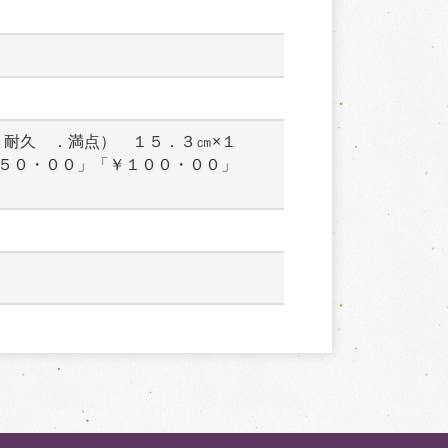
耐久　．満点）　１５．３㎝×１
５０・００」「￥１００・００」