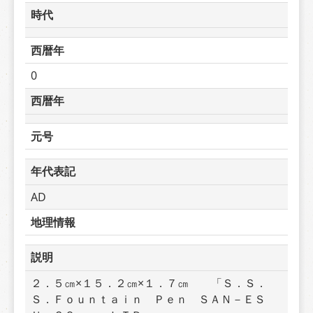
時代
西暦年
0
西暦年
元号
年代表記
AD
地理情報
説明
２．５㎝×１５．２㎝×１．７㎝　　「Ｓ．Ｓ．
Ｓ．Ｆｏｕｎｔａｉｎ　Ｐｅｎ　ＳＡＮ－ＥＳ