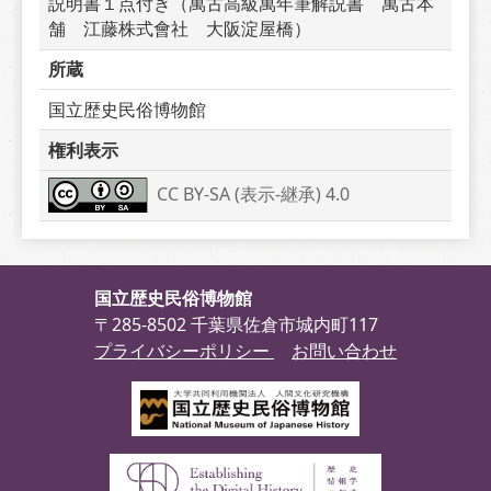
説明書１点付き（萬古高級萬年筆解説書　萬古本
舗　江藤株式會社　大阪淀屋橋）
所蔵
国立歴史民俗博物館
権利表示
CC BY-SA (表示-継承) 4.0
国立歴史民俗博物館
〒285-8502 千葉県佐倉市城内町117
プライバシーポリシー
お問い合わせ