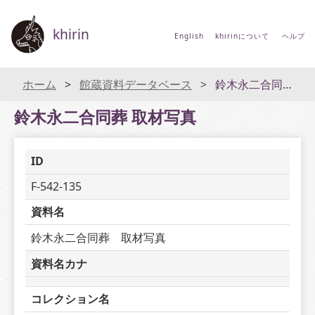
khirin
English
khirinについて
ヘルプ
ホーム
館蔵資料データベース
鈴木永二合同葬 取材写真
鈴木永二合同葬 取材写真
ID
F-542-135
資料名
鈴木永二合同葬　取材写真
資料名カナ
コレクション名