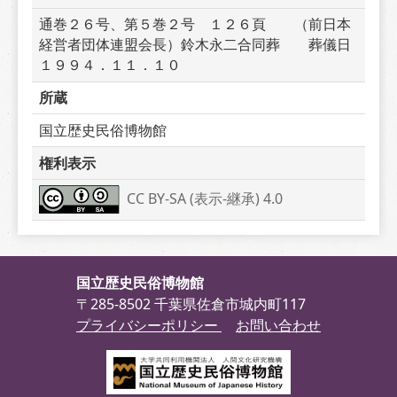
通巻２６号、第５巻２号　１２６頁　　（前日本
経営者団体連盟会長）鈴木永二合同葬　　葬儀日
１９９４．１１．１０
所蔵
国立歴史民俗博物館
権利表示
CC BY-SA (表示-継承) 4.0
国立歴史民俗博物館
〒285-8502 千葉県佐倉市城内町117
プライバシーポリシー
お問い合わせ