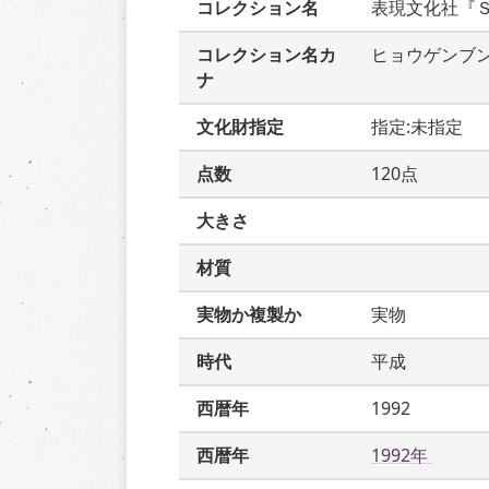
コレクション名
表現文化社『
コレクション名カ
ヒョウゲンブ
ナ
文化財指定
指定:未指定
点数
120点
大きさ
材質
実物か複製か
実物
時代
平成
西暦年
1992
西暦年
1992年