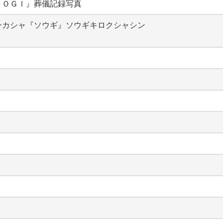
ＳＯＧＩ』葬儀記録写真
ンカシャ『ソウギ』ソウギキロクシャシン