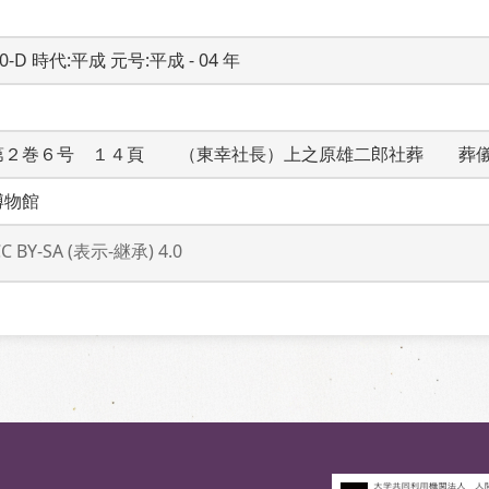
20-D 時代:平成 元号:平成 - 04 年
第２巻６号　１４頁　　（東幸社長）上之原雄二郎社葬　　葬
博物館
CC BY-SA (表示-継承) 4.0