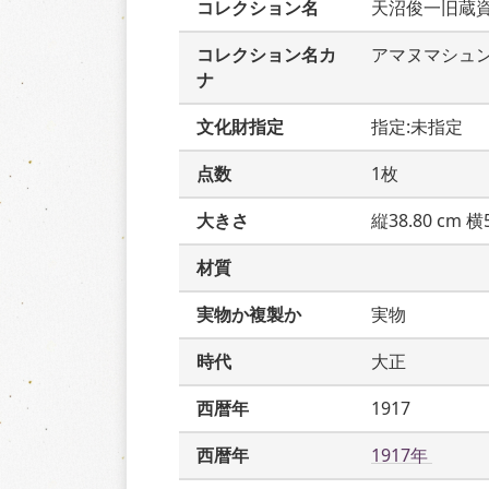
コレクション名
天沼俊一旧蔵
コレクション名カ
アマヌマシュ
ナ
文化財指定
指定:未指定
点数
1枚
大きさ
縦38.80 cm 横5
材質
実物か複製か
実物
時代
大正
西暦年
1917
西暦年
1917年