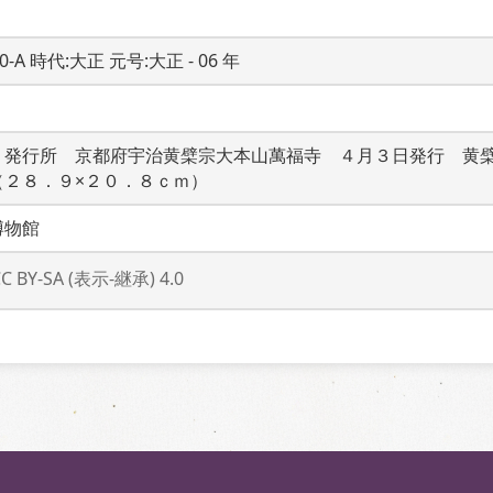
20-A 時代:大正 元号:大正 - 06 年
　発行所　京都府宇治黄檗宗大本山萬福寺　４月３日発行　黄
（２８．９×２０．８ｃｍ）
博物館
CC BY-SA (表示-継承) 4.0