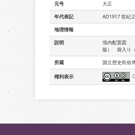
元号
大正
年代表記
AD1917 世紀:
地理情報
説明
境内配置図　
版）　袋入り
所蔵
国立歴史民俗
権利表示