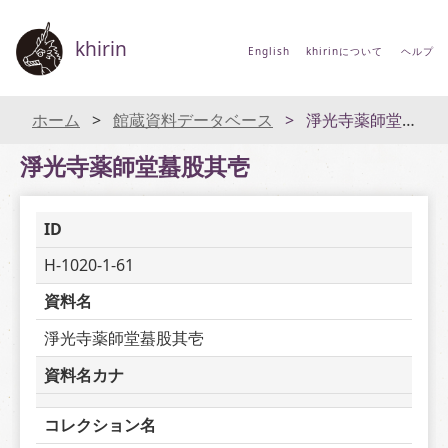
khirin
English
khirinについて
ヘルプ
ホーム
館蔵資料データベース
淨光寺薬師堂蟇股其壱
淨光寺薬師堂蟇股其壱
ID
H-1020-1-61
資料名
淨光寺薬師堂蟇股其壱
資料名カナ
コレクション名