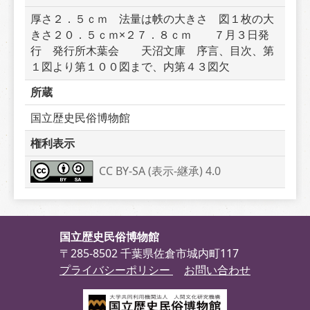
厚さ２．５ｃｍ　法量は帙の大きさ　図１枚の大
きさ２０．５ｃｍ×２７．８ｃｍ　　７月３日発
行　発行所木葉会　　天沼文庫　序言、目次、第
１図より第１００図まで、内第４３図欠
所蔵
国立歴史民俗博物館
権利表示
CC BY-SA (表示-継承) 4.0
国立歴史民俗博物館
〒285-8502 千葉県佐倉市城内町117
プライバシーポリシー
お問い合わせ