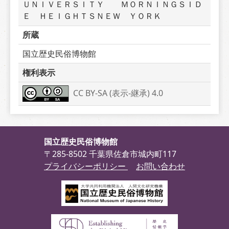
ＵＮＩＶＥＲＳＩＴＹ　　ＭＯＲＮＩＮＧＳＩＤ
Ｅ　ＨＥＩＧＨＴＳＮＥＷ　ＹＯＲＫ
所蔵
国立歴史民俗博物館
権利表示
CC BY-SA (表示-継承) 4.0
国立歴史民俗博物館
〒285-8502 千葉県佐倉市城内町117
プライバシーポリシー
お問い合わせ