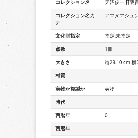
コレクション名
天沼俊一旧蔵
コレクション名カ
アマヌマシュ
ナ
文化財指定
指定:未指定
点数
1冊
大きさ
縦28.10 cm 横2
材質
実物か複製か
実物
時代
西暦年
0
西暦年