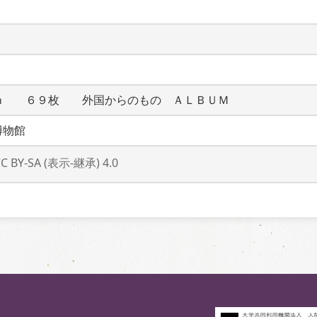
ｍ　　６９枚　　外国からのもの　ＡＬＢＵＭ
博物館
CC BY-SA (表示-継承) 4.0