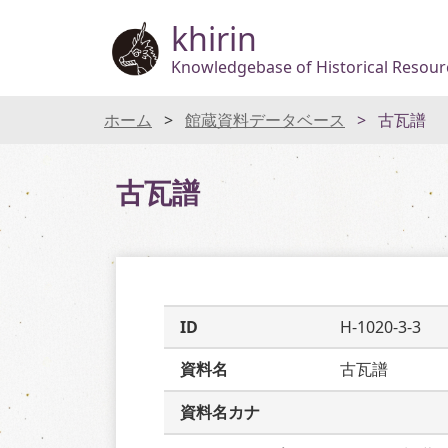
khirin
Knowledgebase of Historical Resourc
ホーム
館蔵資料データベース
古瓦譜
古瓦譜
ID
H-1020-3-3
資料名
古瓦譜
資料名カナ