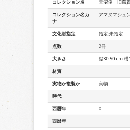
コレクション名
天沼俊一旧蔵
コレクション名カ
アマヌマシュ
ナ
文化財指定
指定:未指定
点数
2冊
大きさ
縦30.50 cm 横1
材質
実物か複製か
実物
時代
西暦年
0
西暦年