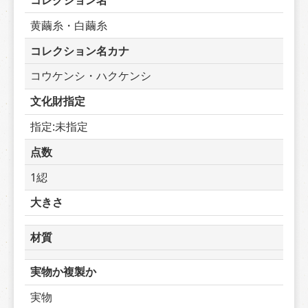
コレクション名
黄繭糸・白繭糸
コレクション名カナ
コウケンシ・ハクケンシ
文化財指定
指定:未指定
点数
1綛
大きさ
材質
実物か複製か
実物