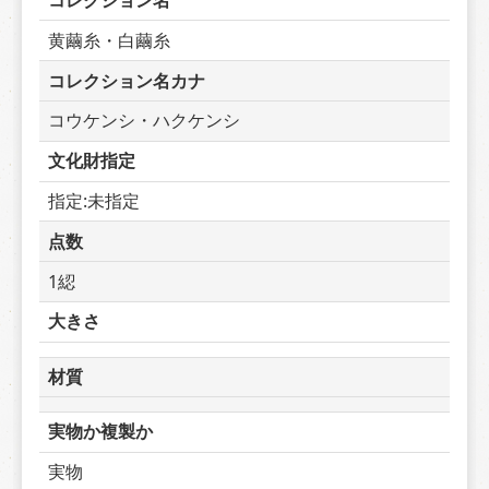
コレクション名
黄繭糸・白繭糸
コレクション名カナ
コウケンシ・ハクケンシ
文化財指定
指定:未指定
点数
1綛
大きさ
材質
実物か複製か
実物