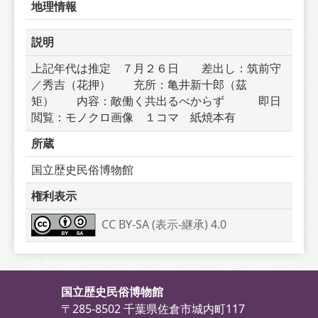
地理情報
説明
上記年代は推定　７月２６日　　差出し：筑前守
／秀吉（花押）　　充所：亀井新十郎（茲
矩）　　内容：敵働く共出るべからず　　　即日
閲覧：モノクロ画像　１コマ　紙焼本有
所蔵
国立歴史民俗博物館
権利表示
CC BY-SA (表示-継承) 4.0
国立歴史民俗博物館
〒285-8502 千葉県佐倉市城内町117