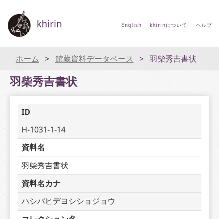
khirin
English
khirinについて
ヘルプ
ホーム
館蔵資料データベース
羽柴秀吉書状
羽柴秀吉書状
ID
H-1031-1-14
資料名
羽柴秀吉書状
資料名カナ
ハシバヒデヨシショジョウ