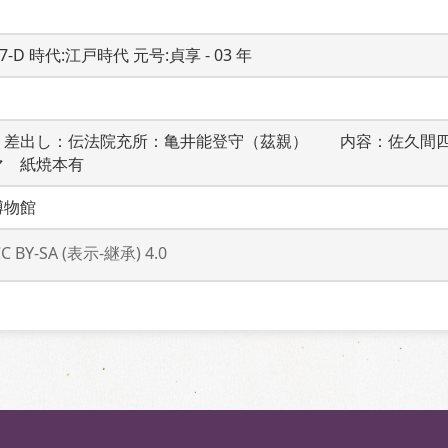
17-D 時代:江戸時代 元号:貞享 - 03 年
　差出し：伝法院充所：亀井能登守（茲親）　　内容：佐久間
マ　紙焼本有
博物館
CC BY-SA (表示-継承) 4.0