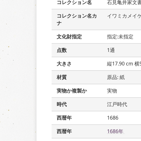
コレクション名
石見亀井家文
コレクション名カ
イワミカメイ
ナ
文化財指定
指定:未指定
点数
1通
大きさ
縦17.90 cm 横5
材質
原品: 紙
実物か複製か
実物
時代
江戸時代
西暦年
1686
西暦年
1686年