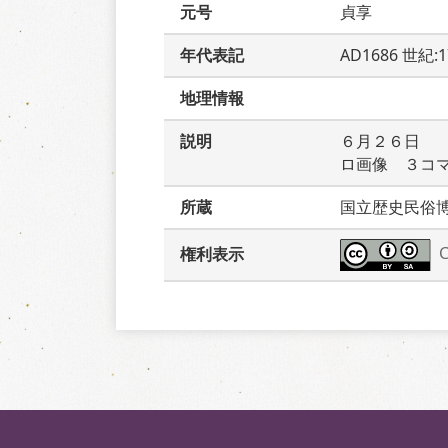
元号
貞享
年代表記
AD1686 世紀:
地理情報
説明
６月２６日　
ロ画像　３コ
所蔵
国立歴史民俗
権利表示