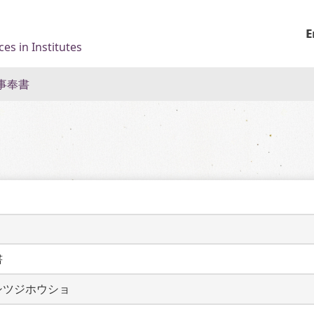
E
es in Institutes
事奉書
書
シツジホウショ