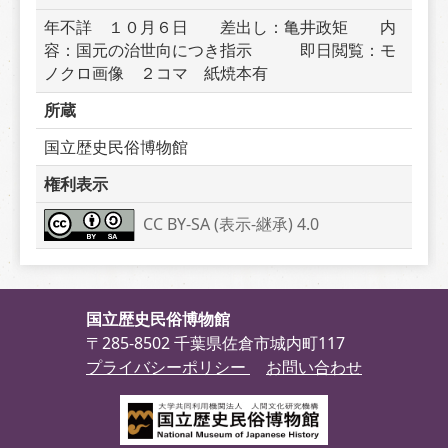
年不詳　１０月６日　　差出し：亀井政矩　　内
容：国元の治世向につき指示　　　即日閲覧：モ
ノクロ画像　２コマ　紙焼本有
所蔵
国立歴史民俗博物館
権利表示
CC BY-SA (表示-継承) 4.0
国立歴史民俗博物館
〒285-8502 千葉県佐倉市城内町117
プライバシーポリシー
お問い合わせ