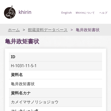
khirin
English
khirinについて
ヘルプ
ホーム
館蔵資料データベース
亀井政矩書状
亀井政矩書状
ID
H-1031-11-5-1
資料名
亀井政矩書状
資料名カナ
カメイマサノリショジョウ