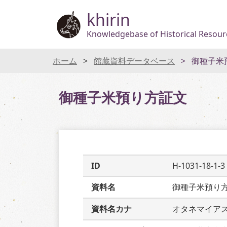
khirin
Knowledgebase of Historical Resourc
ホーム
館蔵資料データベース
御種子米
御種子米預り方証文
ID
H-1031-18-1-3
資料名
御種子米預り
資料名カナ
オタネマイア