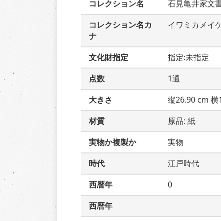
コレクション名
石見亀井家文
コレクション名カ
イワミカメイ
ナ
文化財指定
指定:未指定
点数
1通
大きさ
縦26.90 cm 横1
材質
原品: 紙
実物か複製か
実物
時代
江戸時代
西暦年
0
西暦年