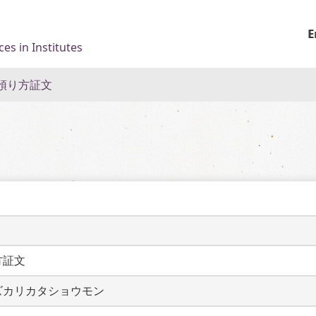
E
es in Institutes
預り方証文
方証文
ズカリカタショウモン