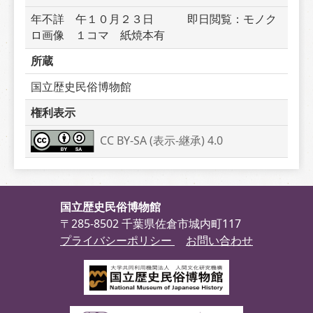
年不詳　午１０月２３日　　　即日閲覧：モノク
ロ画像　１コマ　紙焼本有
所蔵
国立歴史民俗博物館
権利表示
CC BY-SA (表示-継承) 4.0
国立歴史民俗博物館
〒285-8502 千葉県佐倉市城内町117
プライバシーポリシー
お問い合わせ