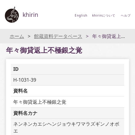
khirin
English
khirinについて
ヘルプ
ホーム
館蔵資料データベース
年々御貸返上不極銀之覚
年々御貸返上不極銀之覚
ID
H-1031-39
資料名
年々御貸返上不極銀之覚
資料名カナ
ネンネンカエシヘンジョウキワマラズギンノオボ
エ