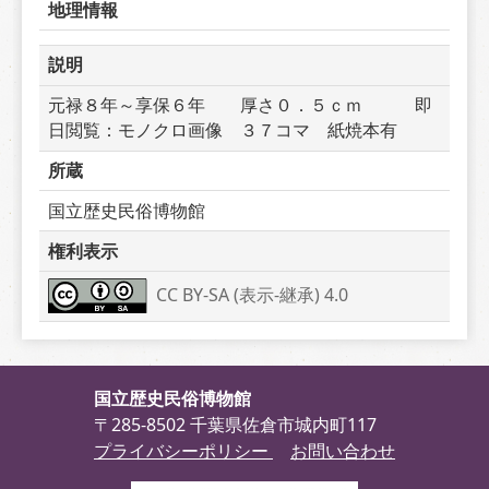
地理情報
説明
元禄８年～享保６年　　厚さ０．５ｃｍ　　　即
日閲覧：モノクロ画像　３７コマ　紙焼本有
所蔵
国立歴史民俗博物館
権利表示
CC BY-SA (表示-継承) 4.0
国立歴史民俗博物館
〒285-8502 千葉県佐倉市城内町117
プライバシーポリシー
お問い合わせ