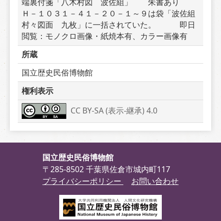
端裏付箋「八木村図　波佐組」　　朱書あり　　
Ｈ－１０３１－４１－２０－１～９は袋「波佐組
村々図面　九枚」に一括されていた。　　　即日
閲覧：モノクロ画像・紙焼本有、カラー画像有
所蔵
国立歴史民俗博物館
権利表示
CC BY-SA (表示-継承) 4.0
国立歴史民俗博物館
〒285-8502 千葉県佐倉市城内町117
プライバシーポリシー
お問い合わせ