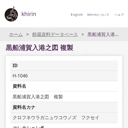
khirin
English
khirinについて
ヘルプ
ホーム
館蔵資料データベース
黒船浦賀入港之図 複製
黒船浦賀入港之図 複製
ID
H-1046
資料名
黒船浦賀入港之図　複製
資料名カナ
クロフネウラガニュウコウノズ　フクセイ