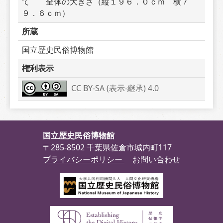
て　　全体の大きさ（縦１９６．０ｃｍ　横７
９．６ｃｍ）
所蔵
国立歴史民俗博物館
権利表示
CC BY-SA (表示-継承) 4.0
国立歴史民俗博物館
〒285-8502 千葉県佐倉市城内町117
プライバシーポリシー
お問い合わせ