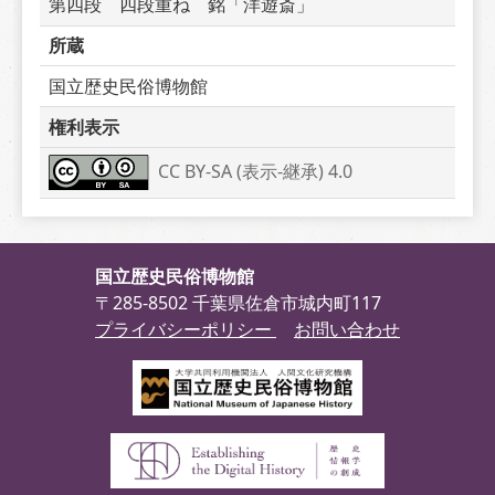
第四段　四段重ね　銘「洋遊斎」
所蔵
国立歴史民俗博物館
権利表示
CC BY-SA (表示-継承) 4.0
国立歴史民俗博物館
〒285-8502 千葉県佐倉市城内町117
プライバシーポリシー
お問い合わせ