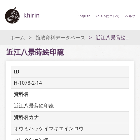
khirin
English
khirinについて
ヘルプ
ホーム
館蔵資料データベース
近江八景蒔絵印籠
近江八景蒔絵印籠
ID
H-1078-2-14
資料名
近江八景蒔絵印籠
資料名カナ
オウミハッケイマキエインロウ