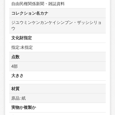
自由民権関係新聞・雑誌資料
コレクション名カナ
ジユウミンケンカンケイシンブン・ザッシシリョ
ウ
文化財指定
指定:未指定
点数
4部
大きさ
材質
原品: 紙
実物か複製か