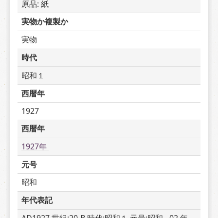
原品: 紙
実物か複製か
実物
時代
昭和１
西暦年
1927
西暦年
1927年 
元号
昭和
年代表記