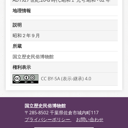
AD1927 世紀:20-B 時代:昭和１ 元号:昭和 - 02 年
地理情報
説明
昭和２年９月
所蔵
国立歴史民俗博物館
権利表示
CC BY-SA (表示-継承) 4.0
国立歴史民俗博物館
〒285-8502 千葉県佐倉市城内町117
プライバシーポリシー
お問い合わせ