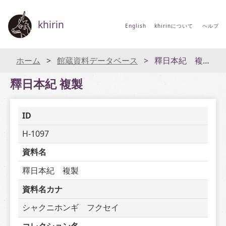
khirin
English
khirinについて
ヘルプ
ホーム
館蔵資料データベース
釋日本紀 複製
釋日本紀 複製
ID
H-1097
資料名
釋日本紀　複製
資料名カナ
シャクニホンギ　フクセイ