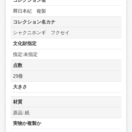
コレクション名
釋日本紀　複製
コレクション名カナ
シャクニホンギ　フクセイ
文化財指定
指定:未指定
点数
29冊
大きさ
材質
原品: 紙
実物か複製か