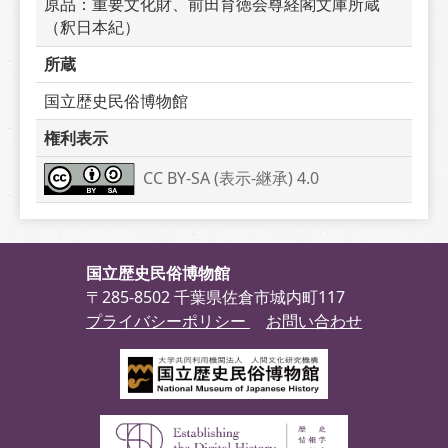
原品：重要文化財、前田育徳会尊経閣文庫所蔵　
（釈日本紀）　　
所蔵
国立歴史民俗博物館
権利表示
CC BY-SA (表示-継承) 4.0
国立歴史民俗博物館
〒285-8502 千葉県佐倉市城内町117
プライバシーポリシー
お問い合わせ