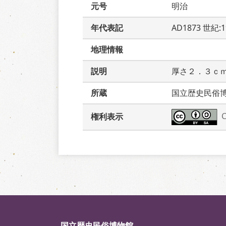
元号
明治
年代表記
AD1873 世紀:
地理情報
説明
厚さ２．３ｃ
所蔵
国立歴史民俗
権利表示
国立歴史民俗博物館