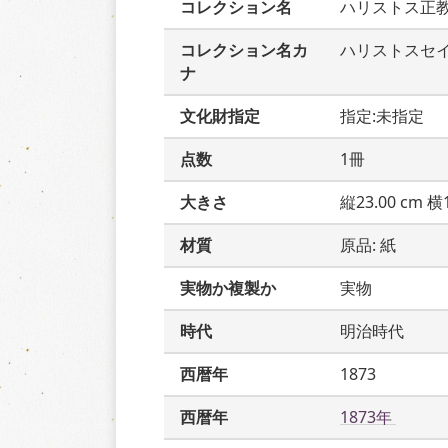
コレクション名
ハリストス正
コレクション名カ
ハリストスセ
ナ
文化財指定
指定:未指定
点数
1冊
大きさ
縦23.00 cm 横1
材質
原品: 紙
実物か複製か
実物
時代
明治時代
西暦年
1873
西暦年
1873年