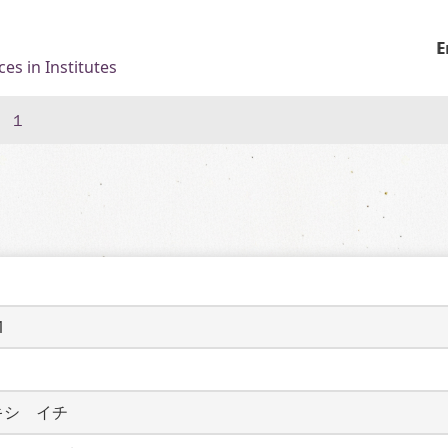
E
es in Institutes
 １
1
キシ　イチ