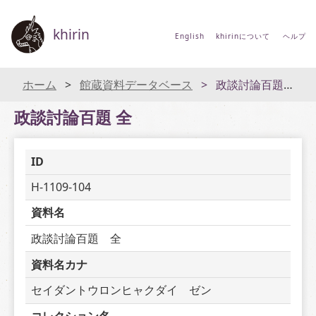
khirin
English
khirinについて
ヘルプ
ホーム
館蔵資料データベース
政談討論百題 全
政談討論百題 全
ID
H-1109-104
資料名
政談討論百題　全
資料名カナ
セイダントウロンヒャクダイ　ゼン