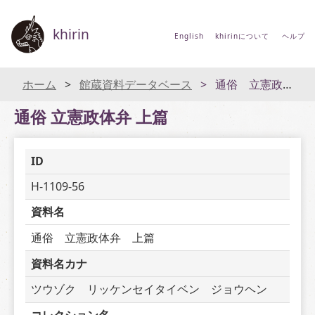
khirin
English
khirinについて
ヘルプ
ホーム
館蔵資料データベース
通俗 立憲政体弁 上篇
通俗 立憲政体弁 上篇
ID
H-1109-56
資料名
通俗　立憲政体弁　上篇
資料名カナ
ツウゾク　リッケンセイタイベン　ジョウヘン