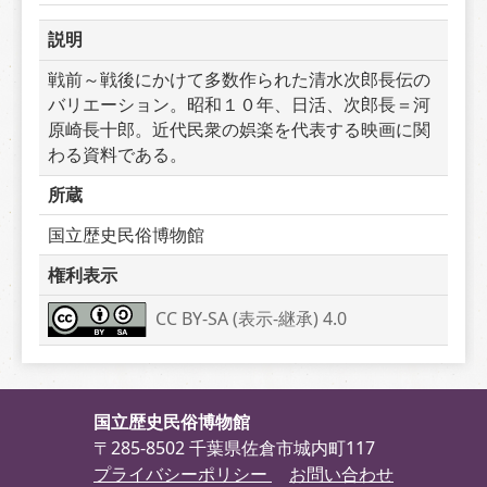
説明
戦前～戦後にかけて多数作られた清水次郎長伝の
バリエーション。昭和１０年、日活、次郎長＝河
原崎長十郎。近代民衆の娯楽を代表する映画に関
わる資料である。
所蔵
国立歴史民俗博物館
権利表示
CC BY-SA (表示-継承) 4.0
国立歴史民俗博物館
〒285-8502 千葉県佐倉市城内町117
プライバシーポリシー
お問い合わせ