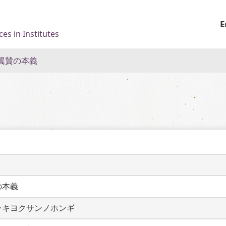
E
es in Institutes
翼賛の本義
の本義
ラキヨクサンノホンギ