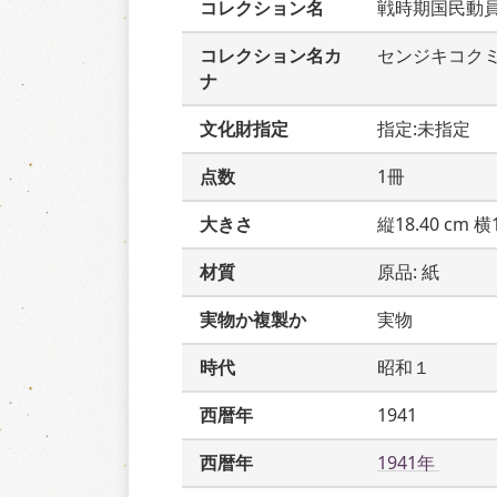
コレクション名
戦時期国民動
コレクション名カ
センジキコク
ナ
文化財指定
指定:未指定
点数
1冊
大きさ
縦18.40 cm 横1
材質
原品: 紙
実物か複製か
実物
時代
昭和１
西暦年
1941
西暦年
1941年