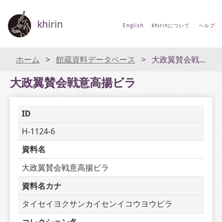
khirin
English
khirinについて
ヘルプ
ホーム
館蔵資料データベース
大政翼賛会戦意高揚ビラ
大政翼賛会戦意高揚ビラ
ID
H-1124-6
資料名
大政翼賛会戦意高揚ビラ
資料名カナ
タイセイヨクサンカイセンイコウヨウビラ