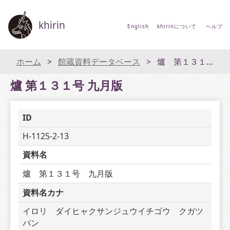
khirin
English
khirinについて
ヘルプ
ホーム
館蔵資料データベース
爐 第１３１号 九月版
爐 第１３１号 九月版
ID
H-1125-2-13
資料名
爐　第１３１号　九月版
資料名カナ
イロリ　ダイヒャクサンジュウイチゴウ　クガツ
バン