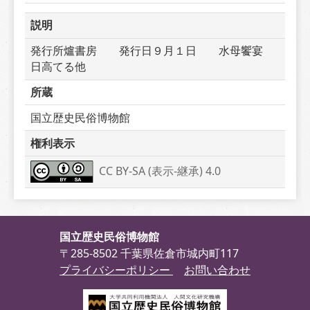
説明
発行所爐書房　　発行日９月１日　　水母饗宴　
日高てる他
所蔵
国立歴史民俗博物館
権利表示
CC BY-SA (表示-継承) 4.0
国立歴史民俗博物館
〒285-8502 千葉県佐倉市城内町117
プライバシーポリシー
お問い合わせ