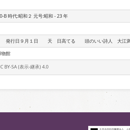
20-B 時代:昭和２ 元号:昭和 - 23 年
　　発行日９月１日　　天　日高てる　　頭のいい詩人　大江
博物館
CC BY-SA (表示-継承) 4.0