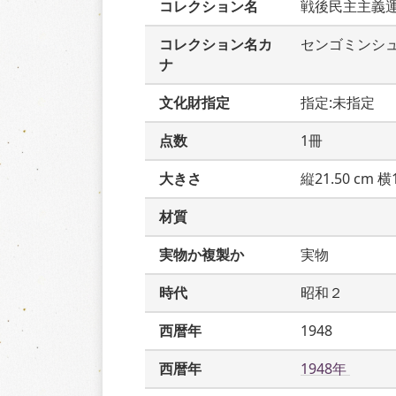
コレクション名
戦後民主主義
コレクション名カ
センゴミンシ
ナ
文化財指定
指定:未指定
点数
1冊
大きさ
縦21.50 cm 横1
材質
実物か複製か
実物
時代
昭和２
西暦年
1948
西暦年
1948年