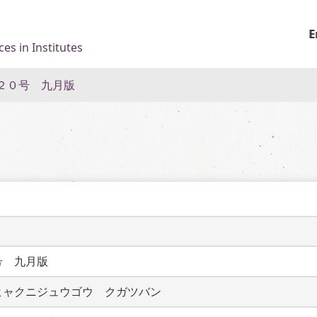
E
es in Institutes
２０号 九月版
号　九月版
ヒャクニジュウゴウ　クガツバン