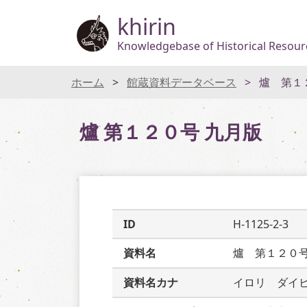
khirin
Knowledgebase of Historical Resourc
ホーム
館蔵資料データベース
爐 第１
爐 第１２０号 九月版
ID
H-1125-2-3
資料名
爐　第１２０
資料名カナ
イロリ　ダイ