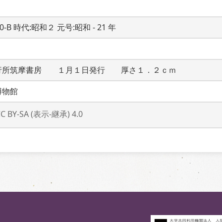
20-B 時代:昭和２ 元号:昭和 - 21 年
行所筑摩書房　　１月１日発行　　厚さ１．２ｃｍ
博物館
CC BY-SA (表示-継承) 4.0