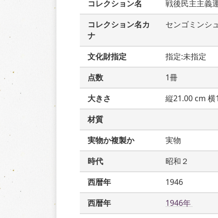
コレクション名
戦後民主主義
コレクション名カ
センゴミンシ
ナ
文化財指定
指定:未指定
点数
1冊
大きさ
縦21.00 cm 横1
材質
実物か複製か
実物
時代
昭和２
西暦年
1946
西暦年
1946年