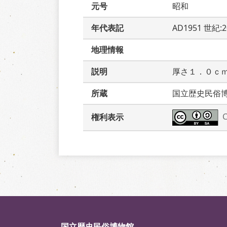
元号
昭和
年代表記
AD1951 世紀:
地理情報
説明
厚さ１．０ｃ
所蔵
国立歴史民俗
権利表示
国立歴史民俗博物館