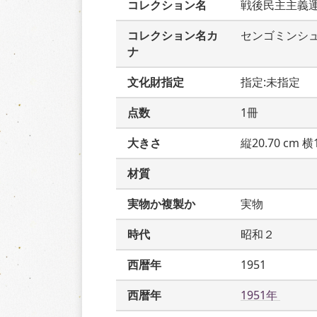
コレクション名
戦後民主主義
コレクション名カ
センゴミンシ
ナ
文化財指定
指定:未指定
点数
1冊
大きさ
縦20.70 cm 横1
材質
実物か複製か
実物
時代
昭和２
西暦年
1951
西暦年
1951年