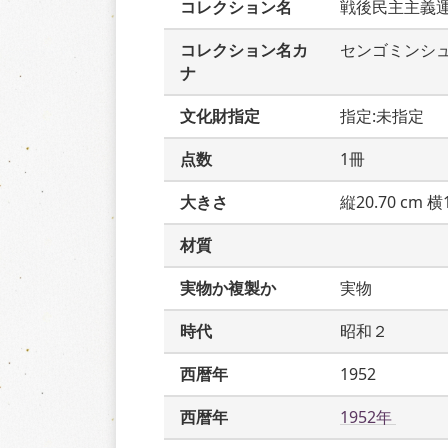
コレクション名
戦後民主主義
コレクション名カ
センゴミンシ
ナ
文化財指定
指定:未指定
点数
1冊
大きさ
縦20.70 cm 横1
材質
実物か複製か
実物
時代
昭和２
西暦年
1952
西暦年
1952年