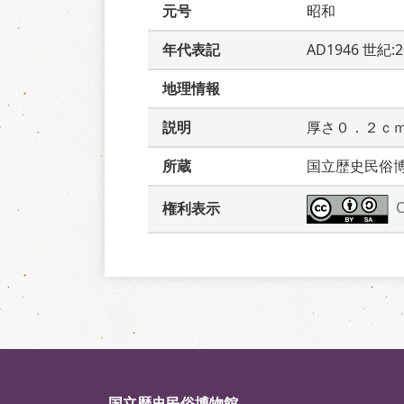
元号
昭和
年代表記
AD1946 世紀:
地理情報
説明
厚さ０．２ｃ
所蔵
国立歴史民俗
権利表示
国立歴史民俗博物館