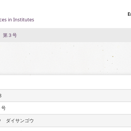
E
es in Institutes
 第３号
3
３号
ウ　ダイサンゴウ