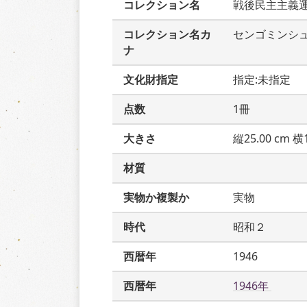
コレクション名
戦後民主主義
コレクション名カ
センゴミンシ
ナ
文化財指定
指定:未指定
点数
1冊
大きさ
縦25.00 cm 横1
材質
実物か複製か
実物
時代
昭和２
西暦年
1946
西暦年
1946年