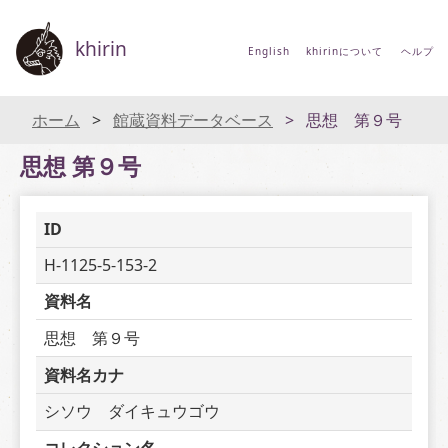
khirin
English
khirinについて
ヘルプ
ホーム
館蔵資料データベース
思想 第９号
思想 第９号
ID
H-1125-5-153-2
資料名
思想　第９号
資料名カナ
シソウ　ダイキュウゴウ