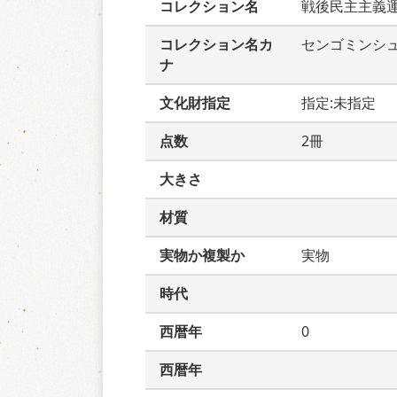
コレクション名
戦後民主主義
コレクション名カ
センゴミンシ
ナ
文化財指定
指定:未指定
点数
2冊
大きさ
材質
実物か複製か
実物
時代
西暦年
0
西暦年