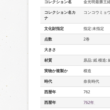
コレクション名
金光明最勝王
コレクション名カ
コンコウミョ
ナ
文化財指定
指定:未指定
点数
2巻
大きさ
材質
原品: 紙 模造: 
実物か複製か
模造
時代
奈良時代
西暦年
762
西暦年
762年