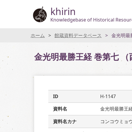
khirin
Knowledgebase of Historical Resourc
ホーム
館蔵資料データベース
金光明最
金光明最勝王経 巻第七 （
ID
H-1147
資料名
金光明最勝王
資料名カナ
コンコウミョ