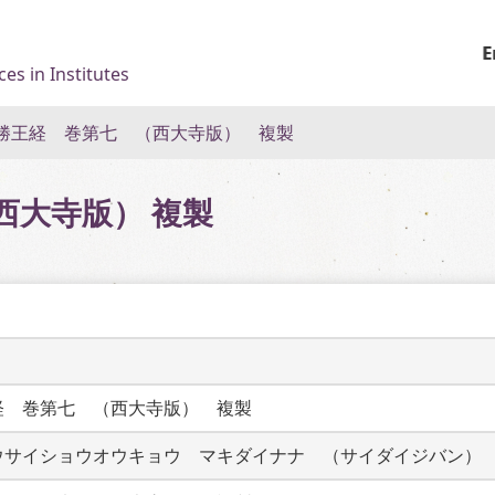
E
es in Institutes
勝王経 巻第七 （西大寺版） 複製
西大寺版） 複製
経　巻第七　（西大寺版）　複製
ウサイショウオウキョウ　マキダイナナ　（サイダイジバン）