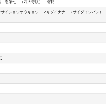
経　巻第七　（西大寺版）　複製
ウサイショウオウキョウ　マキダイナナ　（サイダイジバン）
紙