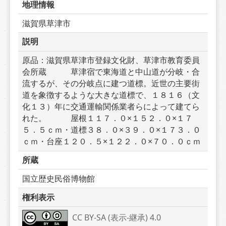
地理情報
滋賀県草津市
説明
原品：滋賀県草津市登録文化財、草津市教育委員
会所蔵　　　草津宿で東海道と中山道が分岐・合
流するが、その分岐点に建つ道標。近世の主要街
道を象徴するような大きな道標で、１８１６（文
化１３）年に交通運輸関係業者らによって建てら
れた。　　　屋根１１７．０×１５２．０×１７
５．５ｃｍ・道標３８．０×３９．０×１７３．０
ｃｍ・台座１２０．５×１２２．０×７０．０ｃｍ
所蔵
国立歴史民俗博物館
権利表示
CC BY-SA (表示-継承) 4.0