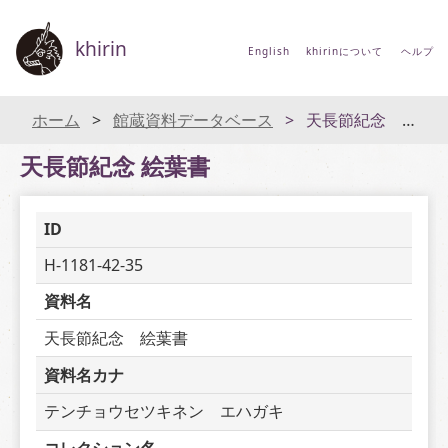
khirin
English
khirinについて
ヘルプ
ホーム
館蔵資料データベース
天長節紀念 絵葉書
天長節紀念 絵葉書
ID
H-1181-42-35
資料名
天長節紀念　絵葉書
資料名カナ
テンチョウセツキネン　エハガキ