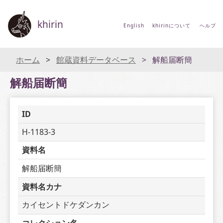
khirin
English
khirinについて
ヘルプ
ホーム
館蔵資料データベース
解船届断簡
解船届断簡
ID
H-1183-3
資料名
解船届断簡
資料名カナ
カイセントドケダンカン