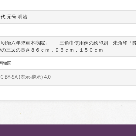
時代 元号:明治
「明治六年陸軍本病院」　　三角巾使用例の絵印刷　朱角印「
形の三辺の長さ８６ｃｍ，９６ｃｍ，１５０ｃｍ
博物館
CC BY-SA (表示-継承) 4.0