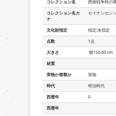
コレクション名
西南戦争時の
コレクション名カ
セイナンセン
ナ
文化財指定
指定:未指定
点数
1点
大きさ
 横150.00 cm
材質
実物か複製か
実物
時代
明治時代
西暦年
0
西暦年