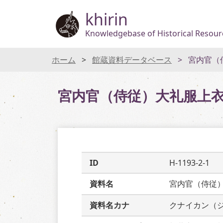
khirin
Knowledgebase of Historical Resourc
ホーム
館蔵資料データベース
宮内官（
宮内官（侍従）大礼服上
ID
H-1193-2-1
資料名
宮内官（侍従
資料名カナ
クナイカン（