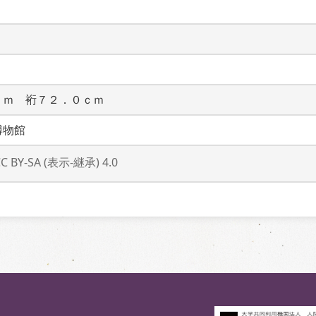
ｃｍ　裄７２．０ｃｍ
博物館
CC BY-SA (表示-継承) 4.0