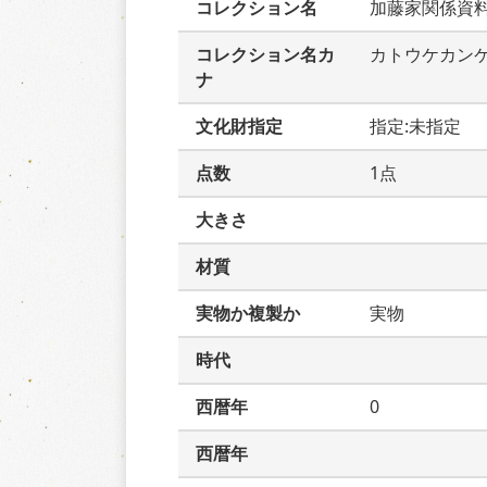
コレクション名
加藤家関係資
コレクション名カ
カトウケカン
ナ
文化財指定
指定:未指定
点数
1点
大きさ
材質
実物か複製か
実物
時代
西暦年
0
西暦年