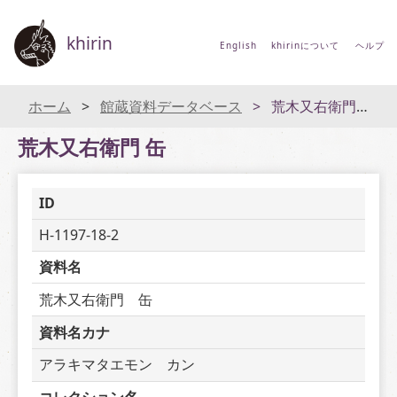
khirin
English
khirinについて
ヘルプ
ホーム
館蔵資料データベース
荒木又右衛門 缶
荒木又右衛門 缶
ID
H-1197-18-2
資料名
荒木又右衛門　缶
資料名カナ
アラキマタエモン　カン