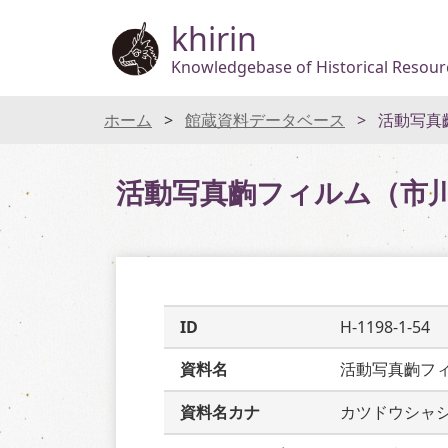
khirin
Knowledgebase of Historical Resourc
ホーム
館蔵資料データベース
活動写真
活動写真齣フィルム（市
ID
H-1198-1-54
資料名
活動写真齣フ
資料名カナ
カツドウシャ