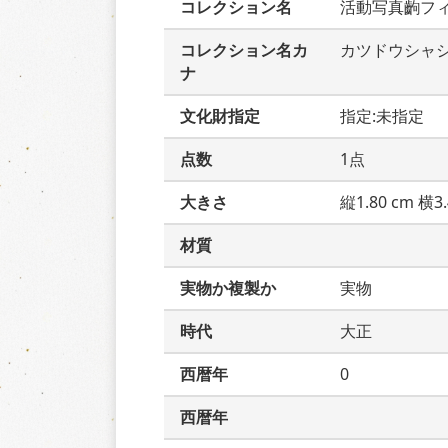
コレクション名
活動写真齣フ
コレクション名カ
カツドウシャ
ナ
文化財指定
指定:未指定
点数
1点
大きさ
縦1.80 cm 横3.
材質
実物か複製か
実物
時代
大正
西暦年
0
西暦年