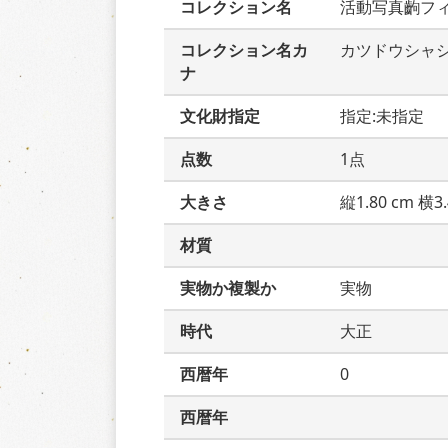
コレクション名
活動写真齣フ
コレクション名カ
カツドウシャ
ナ
文化財指定
指定:未指定
点数
1点
大きさ
縦1.80 cm 横3.
材質
実物か複製か
実物
時代
大正
西暦年
0
西暦年