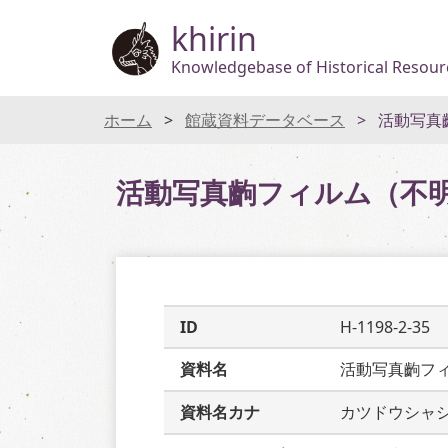
khirin
Knowledgebase of Historical Resourc
ホーム
館蔵資料データベース
活動写真
活動写真齣フィルム（不
ID
H-1198-2-35
資料名
活動写真齣フ
資料名カナ
カツドウシャ